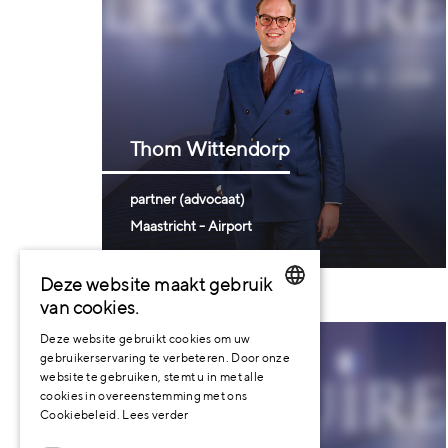
Thom
Wittendorp
partner (advocaat)
Maastricht - Airport
Deze website maakt gebruik
van cookies.
DUTCH
Deze website gebruikt cookies om uw
gebruikerservaring te verbeteren. Door onze
ENGLISH
website te gebruiken, stemt u in met alle
cookies in overeenstemming met ons
GERMAN
Cookiebeleid.
Lees verder