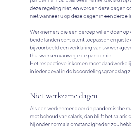
pandemie. Zou u als werknemer sowieso op 
deze regeling niet, en worden deze dagen oo
niet wanneer u op deze dagen in een derde l
Werknemers die een beroep willen doen op
beide landen consistent toepassen en juist
bijvoorbeeld een verklaring van uw werkgeve
thuiswerken vanwege de pandemie.
Het respectieve inkomen moet daadwerkelijk
in ieder geval in de beoordelingsgrondslag
Niet werkzame dagen
Als een werknemer door de pandemische m
met behoud van salaris, dan blijft het salari
hij onder normale omstandigheden zou heb