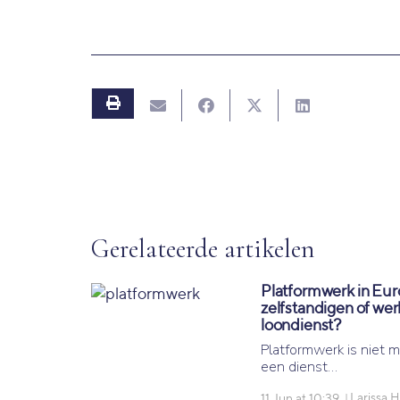
Platformwerk in Eur
zelfstandigen of we
loondienst?
Platformwerk is niet 
een dienst…
Larissa 
11 Jun at 10:39
|