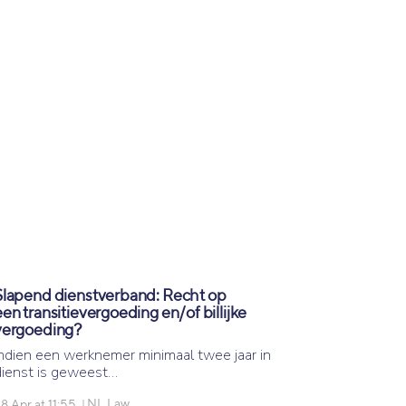
Slapend dienstverband: Recht op
een transitievergoeding en/of billijke
vergoeding?
Indien een werknemer minimaal twee jaar in
dienst is geweest…
NL Law
8 Apr at 11:55
|