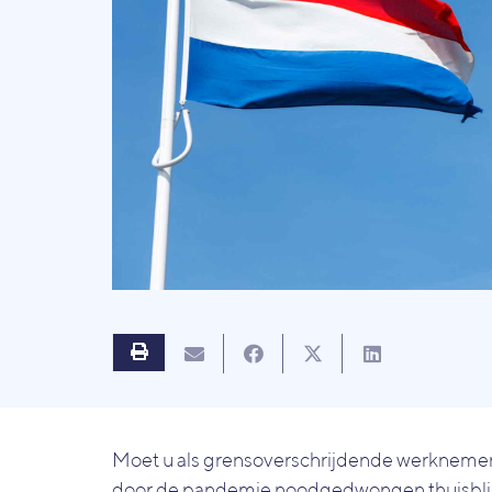
Moet u als grensoverschrijdende werknemer
door de pandemie noodgedwongen thuisblij