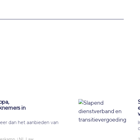
opa,
rknemers in
meer dan het aanbieden van
Heskamp
NL Law
2
|