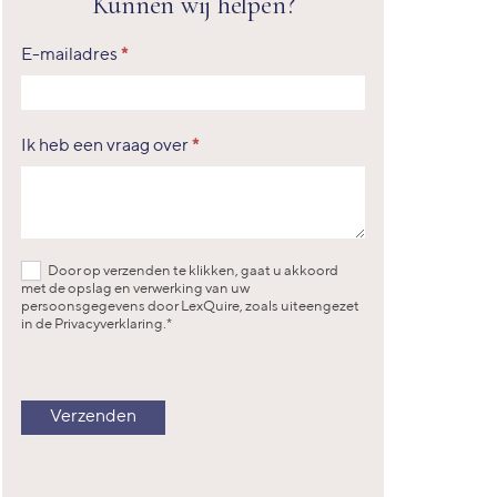
Kunnen wij helpen?
Article
Contact
E-mailadres
*
Form
(Short
Form)
Ik heb een vraag over
*
Door op verzenden te klikken, gaat u akkoord
met de opslag en verwerking van uw
persoonsgegevens door LexQuire, zoals uiteengezet
in de Privacyverklaring.*
Verzenden