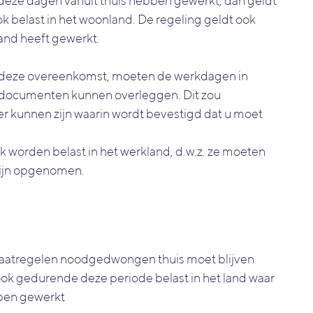
deze dagen vanuit thuis hebben gewerkt, dan geldt
k belast in het woonland. De regeling geldt ook
and heeft gewerkt.
 deze overeenkomst, moeten de werkdagen in
e documenten kunnen overleggen. Dit zou
r kunnen zijn waarin wordt bevestigd dat u moet
 worden belast in het werkland, d.w.z. ze moeten
 zijn opgenomen.
aatregelen noodgedwongen thuis moet blijven
s ook gedurende deze periode belast in het land waar
ben gewerkt