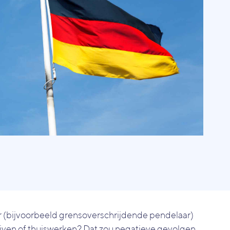
 (bijvoorbeeld grensoverschrijdende pendelaar)
ven of thuiswerken? Dat zou negatieve gevolgen